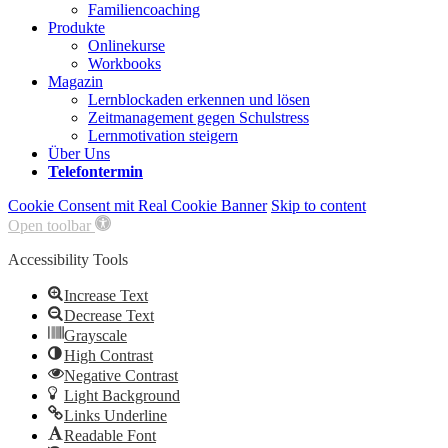
Familiencoaching
Produkte
Onlinekurse
Workbooks
Magazin
Lernblockaden erkennen und lösen
Zeitmanagement gegen Schulstress
Lernmotivation steigern
Über Uns
Telefontermin
Cookie Consent mit Real Cookie Banner
Skip to content
Open toolbar
Accessibility Tools
Increase Text
Decrease Text
Grayscale
High Contrast
Negative Contrast
Light Background
Links Underline
Readable Font