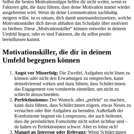
Selbst die besten Motivationstipps helfen dir nicht weiter, wenn es
Faktoren gibt, die dazu führen, dass deine Motivation immer wieder
ausgebremst wird. Wenn du deine Lernmotivation nachhaltig
steigern willst, ist es ratsam, dich damit auseinanderzusetzen, welche
Motivationskiller dich davon abhalten das Schuljahr über motiviert
zu bleiben. Diese „Motivationskiller“ können entweder in deinem
Umfeld liegen, oder es sind Faktoren, die du selbst positiv
beeinflussen kannst.
Motivationskiller, die dir in deinem
Umfeld begegnen können
Angst vor Misserfolg:
Die Zweifel, Aufgaben nicht lösen zu
können oder nicht den Erwartungen zu entsprechen, kann
demotivierend wirken und dazu führen, dass Schüler:innen
das Engagement von vornherein einstellen, um nicht zu
schlecht abzuschneiden.
Perfektionismus:
Der Wunsch, alles „perfekt“ zu machen,
kann dazu führen, dass Schüler:innen zögern, etwas Neues zu
versuchen oder ihre Aufgaben zu beenden. Außerhalb der
Komfortzone beginnt ein Lernprozess, der auch bedeutet,
dass die persönlichen Fortschritte nicht sofort sichtbar sind –
da haben es Perfektionisten schwer. Aber es lohnt sich!
Mangel an Interesse oder Relevanz:
Wenn Schüler:innen